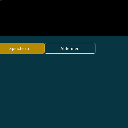
Speichern
Ablehnen
COMMUNITY
MEDIA
LOGIN
Portale di ricerca
Portale di ricerca